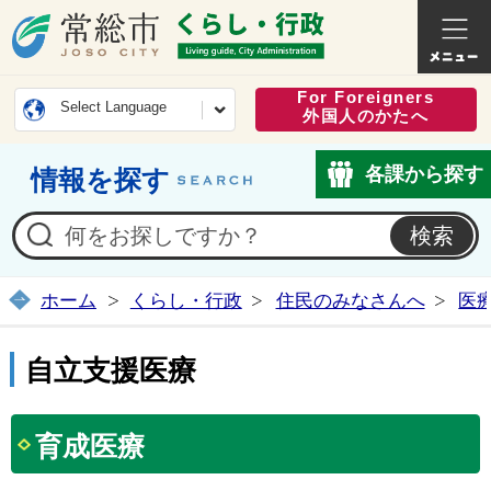
常総市公式ホームページ
くらし・
For Foreigners
Select Language
外国人のかたへ
各課から探す
情報を探す
ホーム
くらし・行政
住民のみなさんへ
医
自立支援医療
育成医療