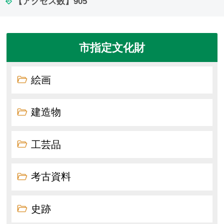
【アクセス数】
905
市指定文化財
絵画
建造物
工芸品
考古資料
史跡