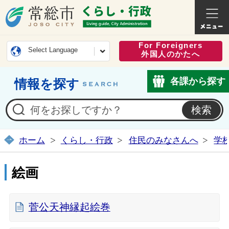
常総市公式ホームページ
くらし・
For Foreigners
Select Language
外国人のかたへ
各課から探す
情報を探す
ホーム
くらし・行政
住民のみなさんへ
学
絵画
菅公天神縁起絵巻