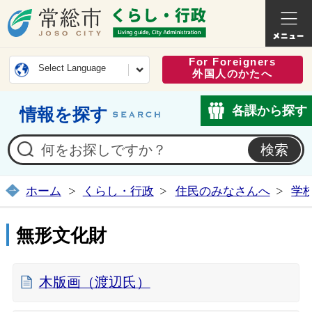
常総市公式ホームページ
くらし・
For Foreigners
Select Language
外国人のかたへ
各課から探す
情報を探す
ホーム
くらし・行政
住民のみなさんへ
学
無形文化財
木版画（渡辺氏）