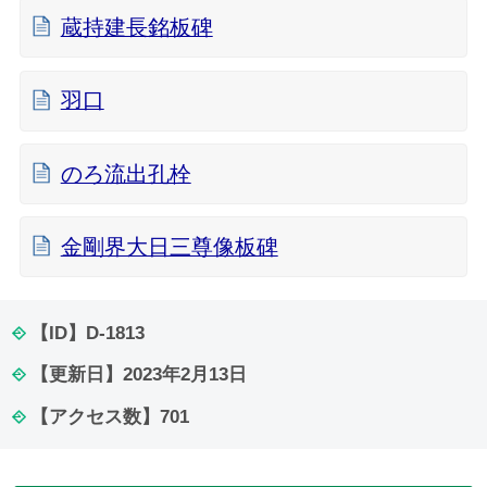
蔵持建長銘板碑
羽口
のろ流出孔栓
金剛界大日三尊像板碑
【ID】
D-1813
【更新日】
2023年2月13日
【アクセス数】
701