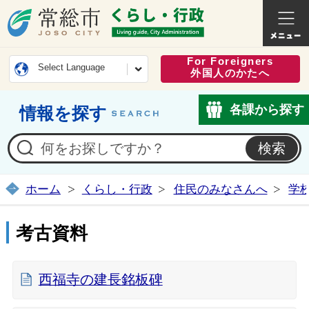
常総市公式ホームページ
くらし・
For Foreigners
Select Language
外国人のかたへ
各課から探す
情報を探す
ホーム
くらし・行政
住民のみなさんへ
学
考古資料
西福寺の建長銘板碑