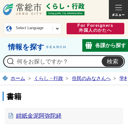
常総市公式ホームページ
くらし・
For Foreigners
Select Language
外国人のかたへ
各課から探す
情報を探す
ホーム
くらし・行政
住民のみなさんへ
学
書籍
紺紙金泥阿弥陀経