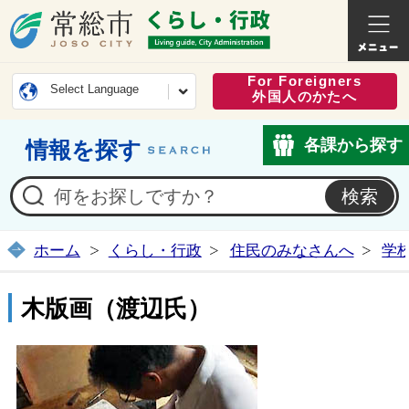
常総市公式ホームページ
くらし・
For Foreigners
Select Language
外国人のかたへ
各課から探す
情報を探す
ホーム
くらし・行政
住民のみなさんへ
学
木版画（渡辺氏）