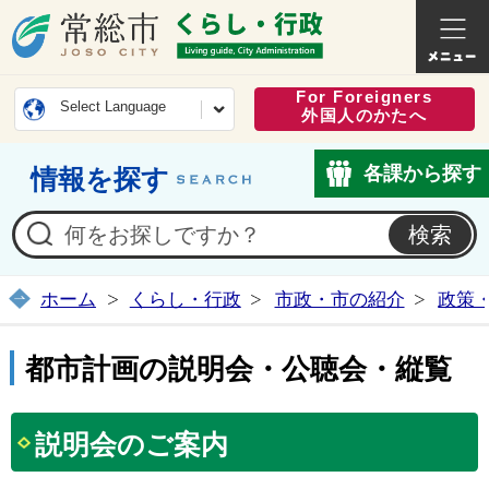
常総市公式ホームページ
くらし・
For Foreigners
Select Language
外国人のかたへ
各課から探す
情報を探す
ホーム
くらし・行政
市政・市の紹介
政策
都市計画の説明会・公聴会・縦覧
説明会のご案内