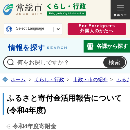
常総市公式ホームページ
くらし・
For Foreigners
Select Language
外国人のかたへ
各課から探す
情報を探す
ホーム
くらし・行政
市政・市の紹介
ふる
ふるさと寄付金活用報告について
(令和4年度)
令和4年度寄附金