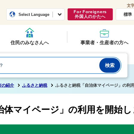
文
常総市公式ホームページ
くらし・行政
For Foreigners
標準
Select Language
外国人のかたへ
住民のみなさんへ
事業者・生産者の方へ
市の紹介
ふるさと納税
ふるさと納税「自治体マイページ」の利
治体マイページ」の利用を開始し