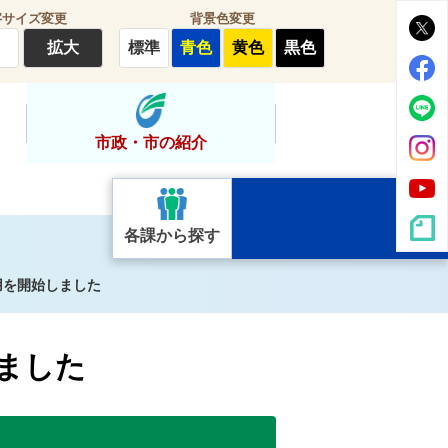
字サイズ変更
背景色変更
拡大
標準
青色
黄色
黒色
市政・市の紹介
各課から探す
用を開始しました
ました