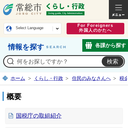
常総市公式ホームページ
くらし・
For Foreigners
Select Language
外国人のかたへ
各課から探す
情報を探す
ホーム
くらし・行政
住民のみなさんへ
税
概要
国税庁の取組紹介