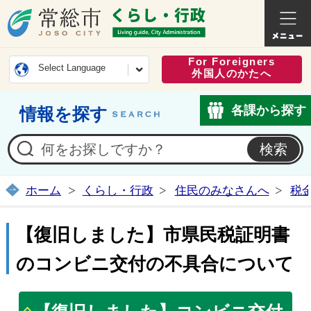
常総市公式ホームページ
くらし・
For Foreigners
Select Language
外国人のかたへ
各課から探す
情報を探す
ホーム
くらし・行政
住民のみなさんへ
税
【復旧しました】市県民税証明書
のコンビニ交付の不具合について