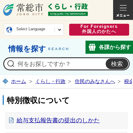
常総市公式ホームページ
くらし・
For Foreigners
Select Language
外国人のかたへ
各課から探す
情報を探す
ホーム
くらし・行政
住民のみなさんへ
税
特別徴収について
給与支払報告書の提出のしかた