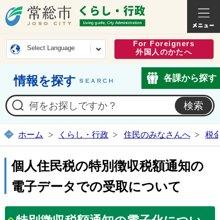
常総市公式ホームページ
くらし・
For Foreigners
Select Language
外国人のかたへ
各課から探す
情報を探す
ホーム
くらし・行政
住民のみなさんへ
税
個人住民税の特別徴収税額通知の
電子データでの受取について