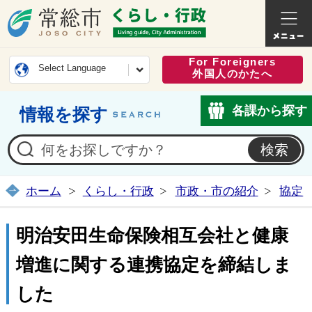
常総市公式ホームページ
くらし・
For Foreigners
Select Language
外国人のかたへ
各課から探す
情報を探す
ホーム
くらし・行政
市政・市の紹介
協定
明治安田生命保険相互会社と健康
増進に関する連携協定を締結しま
した