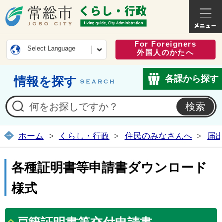
常総市公式ホームページ
くらし・
For Foreigners
Select Language
外国人のかたへ
各課から探す
情報を探す
ホーム
くらし・行政
住民のみなさんへ
届
各種証明書等申請書ダウンロード
様式