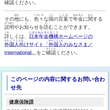
確認
ください。
ほか
いろいろ
くに
ことば
ねんきん
かん
その
他
にも、
色々
な
国
の
言葉
で
年金
に
関
する
せつめい
し
よ
説明
やお
知
らせを
読
むことができます。
くわ
にほんねんきんきこう
詳
しくは、
日本年金機構
ホームページの
がいこくじんむ
がいこくじん
外国人向
けサイト「
外国人
のみなさま／
かくにん
International」
をご
確認
ください。
このページの内容に関するお問い合わ
せ先
健康保険課