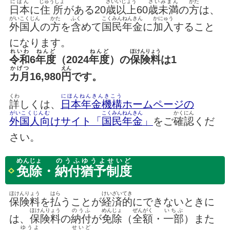
にほん
じゅうしょ
さいいじょう
さいみまん
かた
日本
に
住所
がある20
歳以上
60
歳未満
の
方
は、
がいこくじん
かた
ふく
こくみんねんきん
かにゅう
外国人
の
方
を
含
めて
国民年金
に
加入
すること
になります。
れいわ
ねんど
ねんど
ほけんりょう
令和
6
年度
（2024
年度
）の
保険料
は1
かげつ
えん
カ月
16,980
円
です。
くわ
にほんねんきんきこう
詳
しくは、
日本年金機構
ホームページの
がいこくじんむ
こくみんねんきん
かくにん
外国人向
けサイト「
国民年金
」
をご
確認
くだ
さい。
めんじょ
のうふゆうよせいど
免除
・
納付猶予制度
ほけんりょう
はら
けいざいてき
保険料
を
払
うことが
経済的
にできないときに
ほけんりょう
のうふ
めんじょ
ぜんがく
いちぶ
は、
保険料
の
納付
が
免除
（
全額
・
一部
）また
ゆうよ
せいど