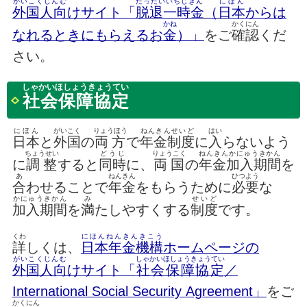
がいこくじんむ
だったいいちじきん
にほん
外国人向
けサイト「
脱退一時金
（
日本
からは
かね
かくにん
なれるときにもらえるお
金
）」
をご
確認
くだ
さい。
しゃかいほしょうきょうてい
社会保障協定
にほん
がいこく
りょうほう
ねんきんせいど
はい
日本
と
外国
の
両方
で
年金制度
に
入
らないよう
ちょうせい
どうじ
りょうこく
ねんきんかにゅうきかん
に
調整
すると
同時
に、
両国
の
年金加入期間
を
あ
ねんきん
ひつよう
合
わせることで
年金
をもらうために
必要
な
かにゅうきかん
み
せいど
加入期間
を
満
たしやすくする
制度
です。
くわ
にほんねんきんきこう
詳
しくは、
日本年金機構
ホームページの
がいこくじんむ
しゃかいほしょうきょうてい
外国人向
けサイト「
社会保障協定
／
International Social Security Agreement」
をご
かくにん