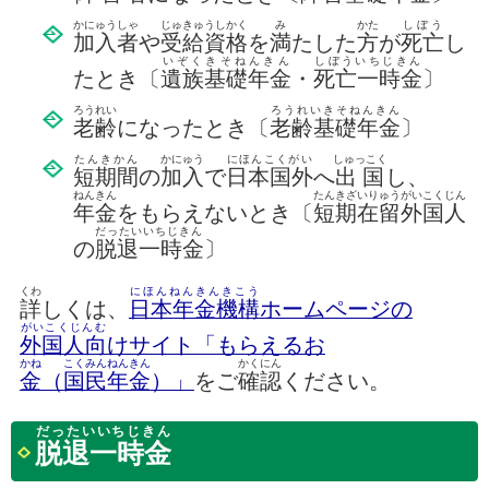
かにゅうしゃ
じゅきゅうしかく
み
かた
しぼう
加入者
や
受給資格
を
満
たした
方
が
死亡
し
いぞくきそねんきん
しぼういちじきん
たとき〔
遺族基礎年金
・
死亡一時金
〕
ろうれい
ろうれいきそねんきん
老齢
になったとき〔
老齢基礎年金
〕
たんきかん
かにゅう
にほんこくがい
しゅっこく
短期間
の
加入
で
日本国外
へ
出国
し、
ねんきん
たんきざいりゅうがいこくじん
年金
をもらえないとき〔
短期在留外国人
だったいいちじきん
の
脱退一時金
〕
くわ
にほんねんきんきこう
詳
しくは、
日本年金機構
ホームページの
がいこくじんむ
外国人向
けサイト「もらえるお
かね
こくみんねんきん
かくにん
金
（
国民年金
）」
をご
確認
ください。
だったいいちじきん
脱退一時金