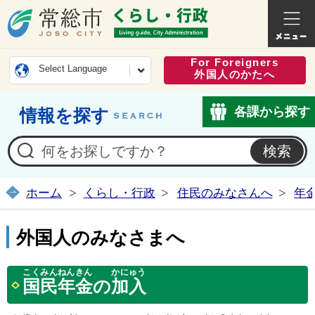
常総市公式ホームページ
くらし・
For Foreigners
Select Language
外国人のかたへ
各課から探す
情報を探す
ホーム
くらし・行政
住民のみなさんへ
年
外国人のみなさまへ
こくみんねんきん
かにゅう
国民年金
の
加入