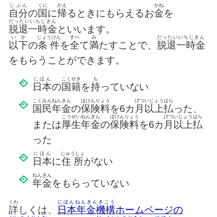
じぶん
くに
かえ
かね
自分
の
国
に
帰
るときにもらえるお
金
を
だったいいちじきん
脱退一時金
といいます。
いか
じょうけん
すべ
み
だったいいちじきん
以下
の
条件
を
全
て
満
たすことで、
脱退一時金
をもらうことができます。
にほん
こくせき
も
日本
の
国籍
を
持
っていない
こくみんねんきん
ほけんりょう
げついじょう
はら
国民年金
の
保険料
を6カ
月以上
払
った、
こうせいねんきん
ほけんりょう
げついじょうはら
または
厚生年金
の
保険料
を6カ
月以上払
った
にほん
じゅうしょ
日本
に
住所
がない
ねんきん
年金
をもらっていない
くわ
にほんねんきんきこう
詳
しくは、
日本年金機構
ホームページの