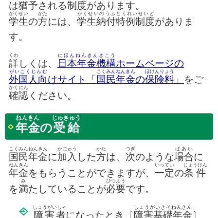
は
猶予
される
制度
があります。
がくせい
かた
がくせいのうふとくれいせいど
学生
の
方
には、
学生納付特例制度
がありま
す。
くわ
にほんねんきんきこう
詳
しくは、
日本年金機構
ホームページの
がいこくじんむ
こくみんねんきん
ほけんりょう
外国人向
けサイト「
国民年金
の
保険料
」
をご
かくにん
確認
ください。
ねんきん
じゅきゅう
年金
の
受給
こくみんねんきん
かにゅう
かた
つぎ
ばあい
国民年金
に
加入
した
方
は、
次
のような
場合
に
ねんきん
いってい
じょうけん
年金
をもらうことができますが、
一定
の
条件
み
ひつよう
を
満
たしていることが
必要
です。
しょうがいしゃ
しょうがいきそねんきん
障害者
になったとき〔
障害基礎年金
〕