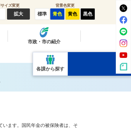
字サイズ変更
背景色変更
拡大
標準
青色
黄色
黒色
市政・市の紹介
各課から探す
て
れています。国民年金の被保険者は、そ