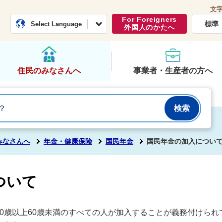
文
常総市公式ホームページ
くらし・行政
For Foreigners
標準
Select Language
外国人のかたへ
住民のみなさんへ
事業者・生産者の方へ
みなさんへ
年金・健康保険
国民年金
国民年金の加入につい
ついて
0歳以上60歳未満のすべての人が加入することが義務付けら