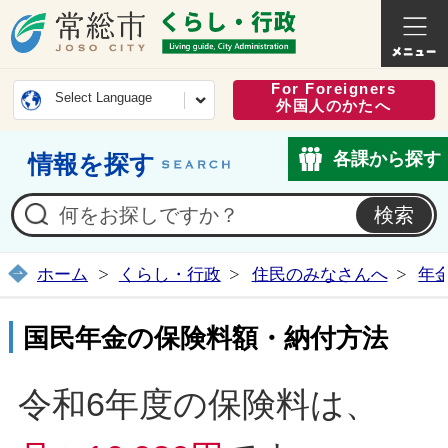
常総市公式ホームページ
くらし・
For Foreigners
Select Language
外国人のかたへ
各課から探す
情報を探す
ホーム
くらし・行政
住民のみなさんへ
年
国民年金の保険料額・納付方法
令和6年度の保険料は、