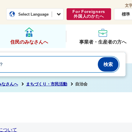
文
常総市公式ホームページ
くらし・行政
For Foreigners
標準
Select Language
外国人のかたへ
住民のみなさんへ
事業者・生産者の方へ
みなさんへ
まちづくり・市民活動
自治会
について