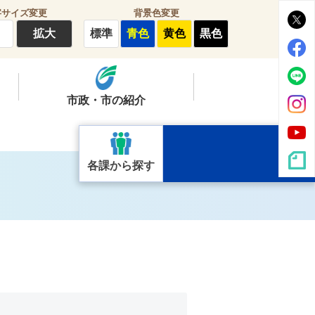
字サイズ変更
背景色変更
拡大
標準
青色
黄色
黒色
市政・市の紹介
各課から探す