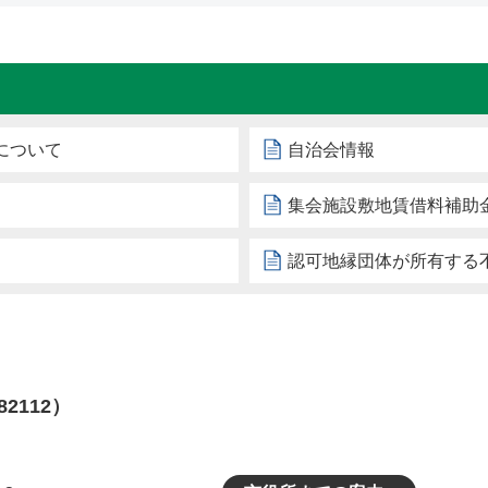
について
自治会情報
集会施設敷地賃借料補助
認可地縁団体が所有する
82112）