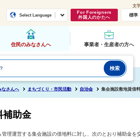
文
常総市公式ホームページ
くらし・行政
For Foreigners
標準
Select Language
外国人のかたへ
住民のみなさんへ
事業者・生産者の方へ
みなさんへ
まちづくり・市民活動
自治会
集会施設敷地賃借
料補助金
ら管理運営する集会施設の借地料に対し、次のとおり補助金を