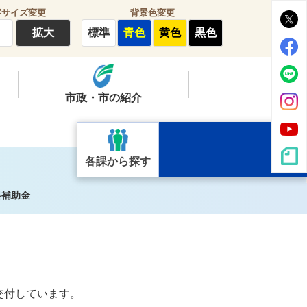
字サイズ変更
背景色変更
拡大
標準
青色
黄色
黒色
市政・市の紹介
各課から探す
料補助金
交付しています。