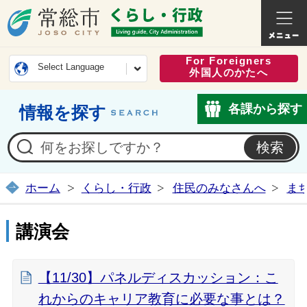
常総市公式ホームページ
くらし・
For Foreigners
Select Language
外国人のかたへ
各課から探す
情報を探す
ホーム
くらし・行政
住民のみなさんへ
ま
講演会
【11/30】パネルディスカッション：こ
れからのキャリア教育に必要な事とは？