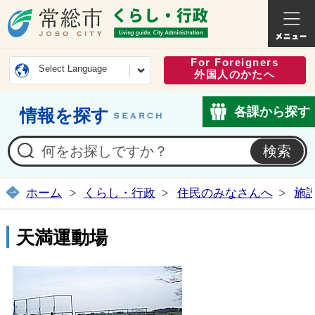
常総市公式ホームページ
くらし・
For Foreigners
Select Language
外国人のかたへ
各課から探す
情報を探す
ホーム
くらし・行政
住民のみなさんへ
施
天満運動場