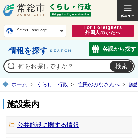
常総市公式ホームページ
くらし・
For Foreigners
Select Language
外国人のかたへ
各課から探す
情報を探す
ホーム
くらし・行政
住民のみなさんへ
施
施設案内
公共施設に関する情報