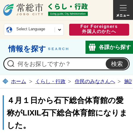
常総市公式ホームページ
くらし・
For Foreigners
Select Language
外国人のかたへ
各課から探す
情報を探す
ホーム
くらし・行政
住民のみなさんへ
施
４月１日から石下総合体育館の愛
称がLIXIL石下総合体育館になりま
した。