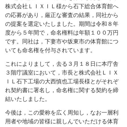
株式会社ＬＩＸＩＬ様から石下総合体育館へ
の応募があり，厳正な審査の結果，同社から
の提案を選定いたしました。期間は令和８年
度から５年間で，命名権料は年額１００万円
です。同社は，下妻市や坂東市の体育館につ
いても命名権を付与されています。
これによりまして，去る３月１８日に本庁舎
３階庁議室において，市長と株式会社ＬＩＸ
ＩＬ石下工場の大西慎也工場長様とがそれぞ
れ契約書に署名し，命名権に関する契約を締
結いたしました。
今後は，この愛称を広く周知し，なお一層利
用者や地域の皆様に親しんでいただける体育