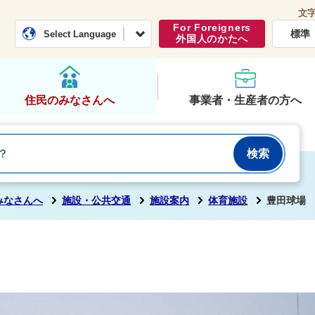
文
常総市公式ホームページ
くらし・行政
For Foreigners
標準
Select Language
外国人のかたへ
住民のみなさんへ
事業者・生産者の方へ
みなさんへ
施設・公共交通
施設案内
体育施設
豊田球場