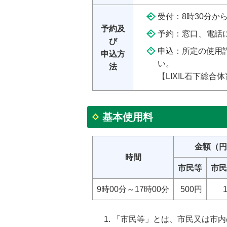
受付：8時30分か
予約及
予約：窓口、電話
び
申込：所定の使用許
申込方
い。
法
【LIXIL石下総合体
基本使用料
金額（円
時間
市民等
市民
9時00分～17時00分
500円
「市民等」とは、市民又は市内