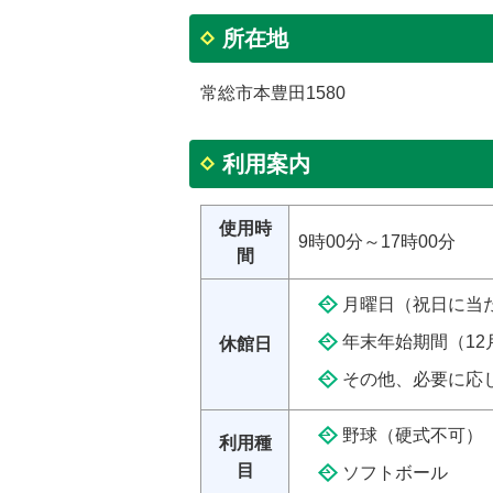
所在地
常総市本豊田1580
利用案内
使用時
9時00分～17時00分
間
月曜日（祝日に当
年末年始期間（12
休館日
その他、必要に応
野球（硬式不可）
利用種
目
ソフトボール