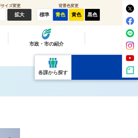
字サイズ変更
背景色変更
拡大
標準
青色
黄色
黒色
市政・市の紹介
各課から探す