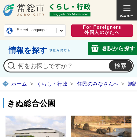
常総市公式ホームページ
くらし・
For Foreigners
Select Language
外国人のかたへ
各課から探す
情報を探す
ホーム
くらし・行政
住民のみなさんへ
施
きぬ総合公園