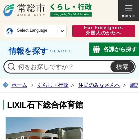
常総市公式ホームページ
くらし・
For Foreigners
Select Language
外国人のかたへ
各課から探す
情報を探す
ホーム
くらし・行政
住民のみなさんへ
施
LIXIL石下総合体育館