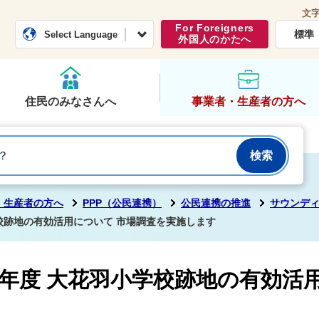
文
常総市公式ホームページ
くらし・行政
For Foreigners
標準
Select Language
外国人のかたへ
住民のみなさんへ
事業者・生産者の方へ
・生産者の方へ
PPP（公民連携）
公民連携の推進
サウンデ
校跡地の有効活用について 市場調査を実施します
年度 大花羽小学校跡地の有効活