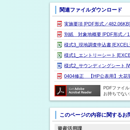
関連ファイルダウンロード
実施要項 [PDF形式／482.06KB
別紙 対象地概要 [PDF形式／1.
様式3_現地調査申込書 [EXCEL形
様式1_エントリーシート [EXCEL
様式2_サウンディングシート [WO
0404修正 【HP公表用】大花
PDFファイ
お持ちでない
このページの内容に関するお
資産活用課