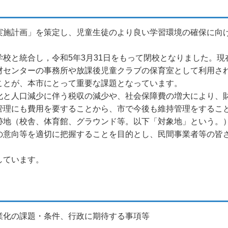
実施計画」を策定し、児童生徒のより良い学習環境の確保に向
校と統合し，令和5年3月31日をもって閉校となりました。
材センターの事務所や放課後児童クラブの保育室として利用さ
ことが、本市にとって重要な課題となっています。
化と人口減少に伴う税収の減少や、社会保障費の増大により、
管理にも費用を要することから、市で今後も維持管理をするこ
跡地（校舎、体育館、グラウンド等。以下「対象地」という。
の意向等を適切に把握することを目的とし、民間事業者等の皆
しています。
業化の課題・条件、行政に期待する事項等