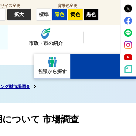
字サイズ変更
背景色変更
拡大
標準
青色
黄色
黒色
市政・市の紹介
各課から探す
ィング型市場調査
用について 市場調査