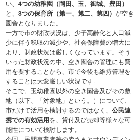
い、
4つの幼稚園（岡田、玉、御城、豊田）
と、
3つの保育所（第一、第二、第四）
が空き
園舎となりました。
一方で市の財政状況は、少子高齢化と人口減
少に伴う税収の減少や、社会保障費の増大に
より、財政状況は厳しくなっています。そう
いった財政状況の中、空き園舎の管理にも費
用を要することから、市で今後も維持管理を
することは大変厳しい状況です。
そこで、玉幼稚園以外の空き園舎及びその敷
地（以下、「対象地」という。）について、
市だけで活用を検討するのではなく、
公民連
携での有効活用
を、貸付及び売却等様々な可
能性について検討します。
今回、民間事業者等の皆さまとサウンディン