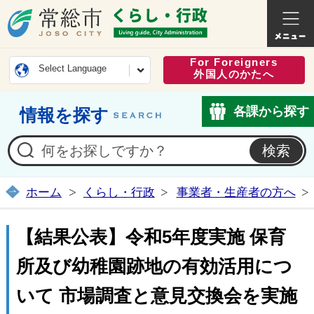
常総市公式ホームページ
くらし・
For Foreigners
Select Language
外国人のかたへ
各課から探す
情報を探す
ホーム
くらし・行政
事業者・生産者の方へ
【結果公表】令和5年度実施 保育
所及び幼稚園跡地の有効活用につ
いて 市場調査と意見交換会を実施