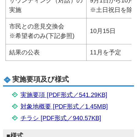
サウンディング（対話）の
9月1日から10月
実施
※土日祝日を除く
市民との意見交換会
10月15日
※希望者のみ(下記参照)
結果の公表
11月を予定
実施要項及び様式
実施要項 [PDF形式／541.29KB]
対象地概要 [PDF形式／1.45MB]
チラシ [PDF形式／940.57KB]
■様式