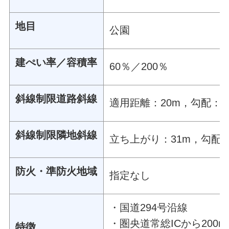
地目
公園
建ぺい率／容積率
60％／200％
斜線制限道路斜線
適用距離：20m，勾配：1
斜線制限隣地斜線
立ち上がり：31m，勾配：
防火・準防火地域
指定なし
・国道294号沿線
・圏央道常総ICから200
特徴