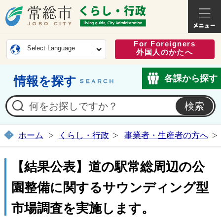
常総市公式ホームページ
くらし・
For Foreigners
Select Language
外国人のかたへ
各課から探す
情報を探す
ホーム
くらし・行政
事業者・生産者の方へ
【結果公表】道の駅常総周辺の公
園整備に関するサウンディング型
市場調査を実施します。