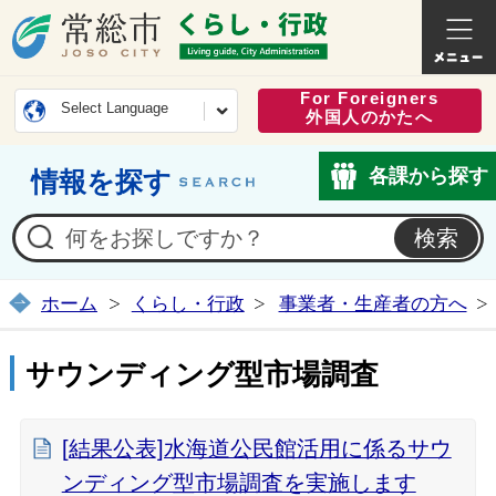
常総市公式ホームページ
くらし・
For Foreigners
Select Language
外国人のかたへ
各課から探す
情報を探す
ホーム
くらし・行政
事業者・生産者の方へ
サウンディング型市場調査
[結果公表]水海道公民館活用に係るサウ
ンディング型市場調査を実施します