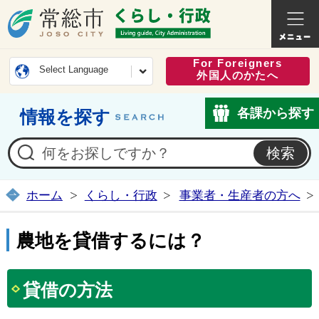
常総市公式ホームページ
くらし・
For Foreigners
Select Language
外国人のかたへ
各課から探す
情報を探す
ホーム
くらし・行政
事業者・生産者の方へ
農地を貸借するには？
貸借の方法