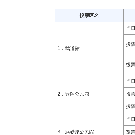
投票区名
当
投
1．武道館
投
当
2．豊岡公民館
投
投
当
3．浜砂原公民館
投