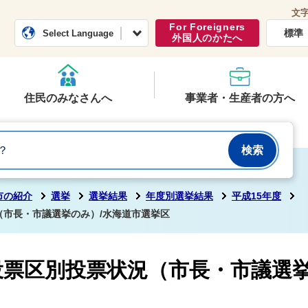
文
常総市公式ホームページ
くらし・行政
For Foreigners
標準
Select Language
外国人のかたへ
住民のみなさんへ
事業者・生産者の方へ
市の紹介
選挙
選挙結果
年度別選挙結果
平成15年度
況（市長・市議選挙のみ）/水海道市選挙区
日投票区別投票状況（市長・市議選