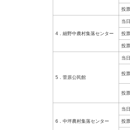
投
当
4．細野中農村集落センター
投
投
当
投
5．菅原公民館
投
当
6．中坪農村集落センター
投