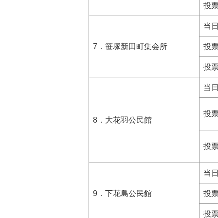
投
当
7．笹塚新田町集会所
投
投
当
投
8．大花羽公民館
投
当
9．下花島公民館
投
投