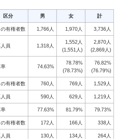
区分
男
女
計
日の有権者数
1,766人
1,970人
3,736人
1,552人
2,870人
票人員
1,318人
(1,551人)
(2,869人)
78.78%
76.82%
票率
74.63%
(78.73%)
(76.79%)
日の有権者数
760人
769人
1,529人
票人員
590人
629人
1,219人
票率
77.63%
81.79%
79.73%
日の有権者数
172人
166人
338人
票人員
130人
134人
264人