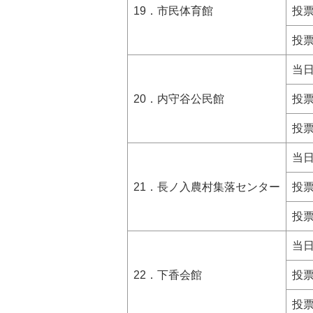
19．市民体育館
投
投
当
20．内守谷公民館
投
投
当
21．長ノ入農村集落センター
投
投
当
22．下香会館
投
投