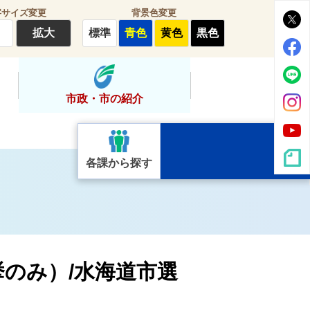
字サイズ変更
背景色変更
拡大
標準
青色
黄色
黒色
市政・市の紹介
各課から探す
挙のみ）/水海道市選