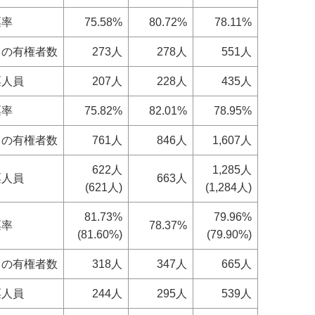
票率
75.58%
80.72%
78.11%
日の有権者数
273人
278人
551人
票人員
207人
228人
435人
票率
75.82%
82.01%
78.95%
日の有権者数
761人
846人
1,607人
622人
1,285人
票人員
663人
(621人)
(1,284人)
81.73%
79.96%
票率
78.37%
(81.60%)
(79.90%)
日の有権者数
318人
347人
665人
票人員
244人
295人
539人