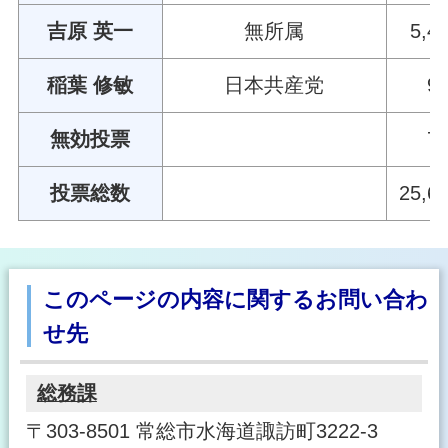
吉原 英一
無所属
5,4
稲葉 修敏
日本共産党
9
無効投票
7
投票総数
25,6
このページの内容に関するお問い合わ
せ先
総務課
〒303-8501 常総市水海道諏訪町3222-3