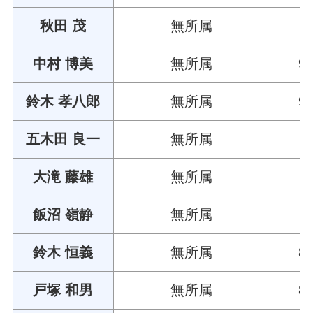
秋田 茂
無所属
中村 博美
無所属
9
鈴木 孝八郎
無所属
9
五木田 良一
無所属
大滝 藤雄
無所属
飯沼 嶺静
無所属
鈴木 恒義
無所属
8
戸塚 和男
無所属
8