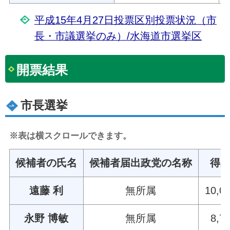
平成15年4月27日投票区別投票状況（市
長・市議選挙のみ）/水海道市選挙区
開票結果
市長選挙
※表は横スクロールできます。
候補者の氏名
候補者届出政党の名称
得
遠藤 利
無所属
10,0
永野 博敏
無所属
8,7