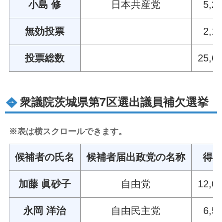
小島 修
日本共産党
5,2
無効投票
2,1
投票総数
25,6
衆議院茨城県第7区選出議員補欠選挙
※表は横スクロールできます。
候補者の氏名
候補者届出政党の名称
得
加藤 眞砂子
自由党
12,0
永岡 洋治
自由民主党
6,5