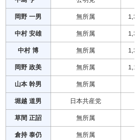
岡野 一男
無所属
1,3
中村 安雄
無所属
1,3
中村 博
無所属
1,3
岡野 政美
無所属
1,1
山本 幹男
無所属
堀越 道男
日本共産党
草間 正詔
無所属
倉持 泰仍
無所属