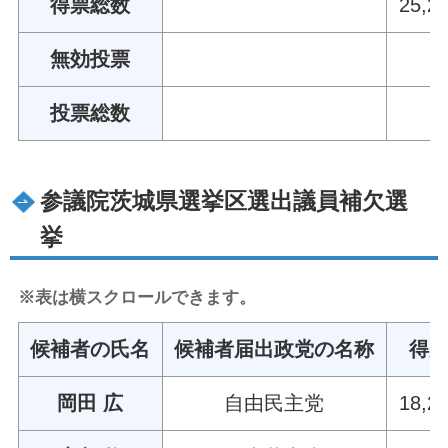
得票総数
25,2
無効投票
投票総数
参議院茨城県選挙区選出議員補欠選
挙
※表は横スクロールできます。
候補者の氏名
候補者届出政党の名称
得
岡田 広
自由民主党
18,2