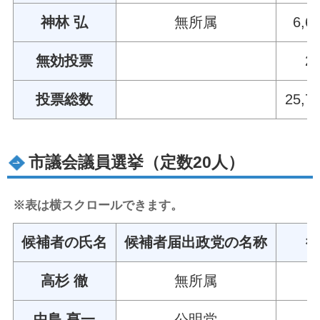
神林 弘
無所属
6,6
無効投票
2
投票総数
25,7
市議会議員選挙（定数20人）
※表は横スクロールできます。
候補者の氏名
候補者届出政党の名称
高杉 徹
無所属
中島 亨一
公明党