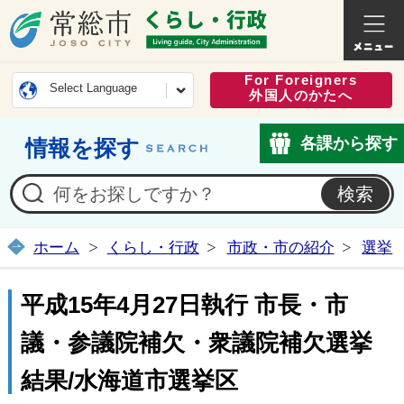
常総市公式ホームページ
くらし・
For Foreigners
Select Language
外国人のかたへ
各課から探す
情報を探す
ホーム
くらし・行政
市政・市の紹介
選挙
平成15年4月27日執行 市長・市
議・参議院補欠・衆議院補欠選挙
結果/水海道市選挙区