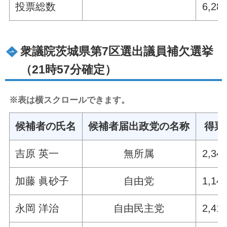
投票総数
6,28
衆議院茨城県第7区選出議員補欠選挙
（21時57分確定）
※表は横スクロールできます。
候補者の氏名
候補者届出政党の名称
得票
吉原 英一
無所属
2,34
加藤 眞砂子
自由党
1,14
永岡 洋治
自由民主党
2,41