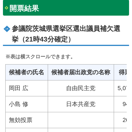
開票結果
参議院茨城県選挙区選出議員補欠選
挙（21時43分確定）
※表は横スクロールできます。
候補者の氏名
候補者届出政党の名称
得票
岡田 広
自由民主党
5,07
小島 修
日本共産党
94
無効投票
26