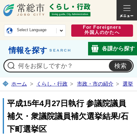
常総市公式ホームページ
くらし・
For Foreigners
Select Language
外国人のかたへ
各課から探す
情報を探す
ホーム
くらし・行政
市政・市の紹介
選挙
平成15年4月27日執行 参議院議員
補欠・衆議院議員補欠選挙結果/石
下町選挙区