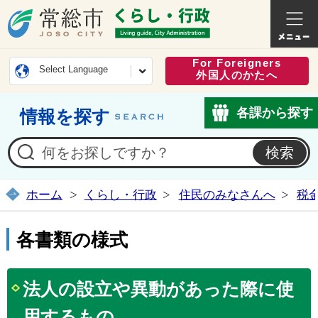
常総市公式ホームページ
くらし・
For Foreigners
Select Language
外国人のかたへ
各課から探す
情報を探す
ホーム
くらし・行政
住民のみなさんへ
税
各書類の様式
法人の設立や異動があった際に使
用するもの