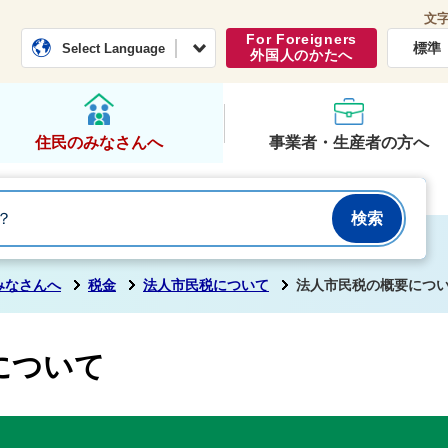
文
常総市公式ホームページ
くらし・行政
For Foreigners
標準
Select Language
外国人のかたへ
住民のみなさんへ
事業者・生産者の方へ
みなさんへ
税金
法人市民税について
法人市民税の概要につ
について