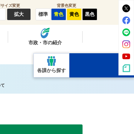
字サイズ変更
背景色変更
拡大
標準
青色
黄色
黒色
市政・市の紹介
各課から探す
いて