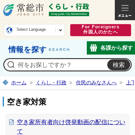
常総市公式ホームページ
くらし・
For Foreigners
Select Language
外国人のかたへ
各課から探す
情報を探す
ホーム
くらし・行政
住民のみなさんへ
上
空き家対策
空き家所有者向け啓発動画の配信につい
て