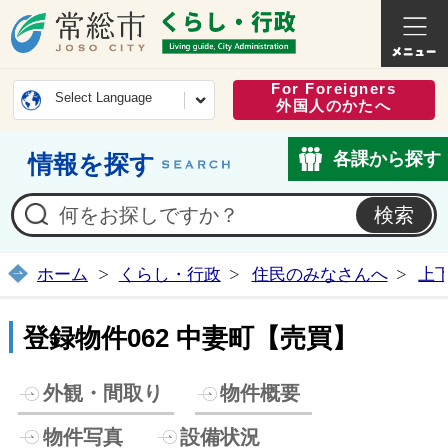
常総市公式ホームページ
くらし・
For Foreigners
Select Language
外国人のかたへ
各課から探す
情報を探す
ホーム
くらし・行政
住民のみなさんへ
上
登録物件062 中妻町【売買】
外観・間取り
物件概要
物件写真
設備状況