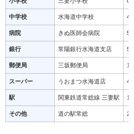
小学校
三妻小学校
0
中学校
水海道中学校
4
病院
きぬ医師会病院
5
銀行
常陽銀行水海道支店
5
郵便局
三坂郵便局
1
スーパー
うおまつ水海道店
4
駅
関東鉄道常総線 三妻駅
1
その他
道の駅常総
2