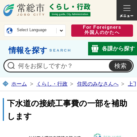
常総市公式ホームページ
くらし・
For Foreigners
Select Language
外国人のかたへ
各課から探す
情報を探す
ホーム
くらし・行政
住民のみなさんへ
上
下水道の接続工事費の一部を補助
します