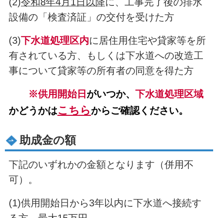
(2)
令和8年4月1日以降
に、工事完了後の排水
設備の「検査済証」の交付を受けた方
(3)
下水道処理区内
に居住用住宅や貸家等を所
有されている方、もしくは下水道への改造工
事について貸家等の所有者の同意を得た方
※供用開始日
がいつか
、
下水道処理区域
こちら
かどうかは
からご確認ください。
助成金の額
下記のいずれかの金額となります（併用不
可）。
(1)供用開始日から3年以内に下水道へ接続す
る方…最大15万円