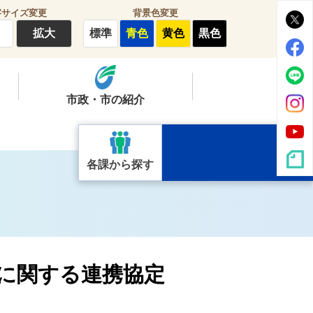
字サイズ変更
背景色変更
拡大
標準
青色
黄色
黒色
市政・市の紹介
各課から探す
」に関する連携協定