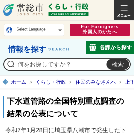
常総市公式ホームページ
くらし・
For Foreigners
Select Language
外国人のかたへ
各課から探す
情報を探す
ホーム
くらし・行政
住民のみなさんへ
上
下水道管路の全国特別重点調査の
結果の公表について
令和7年1月28日に埼玉県八潮市で発生した下