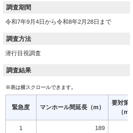
調査期間
令和7年9月4日から令和8年2月28日まで
調査方法
潜行目視調査
調査結果
※表は横スクロールできます。
要対策
緊急度
マンホール間延長（m）
（m
1
189