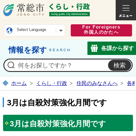
常総市公式ホームページ
くらし・
For Foreigners
Select Language
外国人のかたへ
各課から探す
情報を探す
ホーム
くらし・行政
住民のみなさんへ
各
3月は自殺対策強化月間です
3月は自殺対策強化月間です