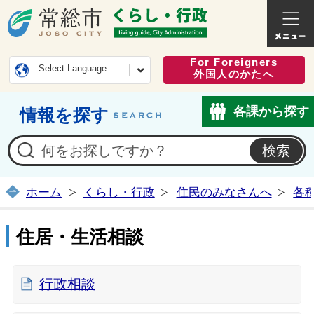
常総市公式ホームページ
くらし・
For Foreigners
Select Language
外国人のかたへ
各課から探す
情報を探す
ホーム
くらし・行政
住民のみなさんへ
各
住居・生活相談
行政相談