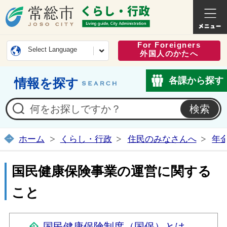
常総市公式ホームページ
くらし・
For Foreigners
Select Language
外国人のかたへ
各課から探す
情報を探す
ホーム
くらし・行政
住民のみなさんへ
年
国民健康保険事業の運営に関する
こと
国民健康保険制度（国保）とは