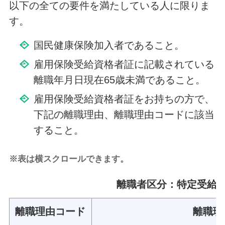
以下の全ての要件を満たしている人に限りま
す。
国民健康保険加入者であること。
雇用保険受給資格者証に記載されている
離職年月日現在65歳未満であること。
雇用保険受給資格者証をお持ちの方で、
下記の離職理由、離職理由コードに該当
すること。
※表は横スクロールできます。
離職者区分：特定受給
離職理由コード
離職理