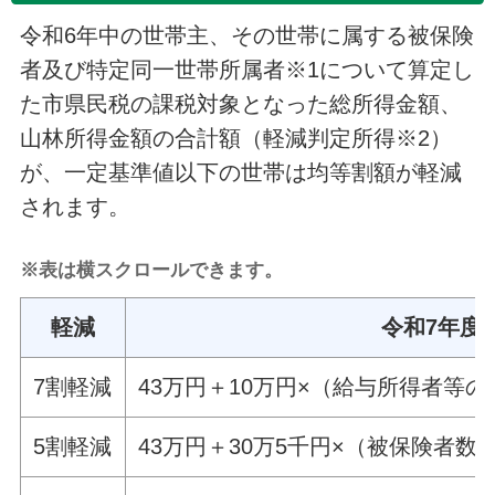
令和6年中の世帯主、その世帯に属する被保険
者及び特定同一世帯所属者※1について算定し
た市県民税の課税対象となった総所得金額、
山林所得金額の合計額（軽減判定所得※2）
が、一定基準値以下の世帯は均等割額が軽減
されます。
※表は横スクロールできます。
軽減
令和7年度
7割軽減
43万円＋10万円×（給与所得者等の
5割軽減
43万円＋30万5千円×（被保険者数
※