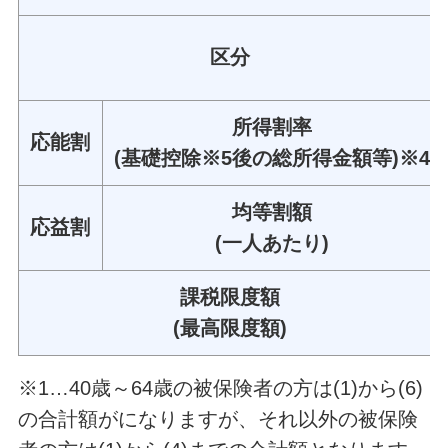
区分
所得割率
応能割
(基礎控除※5後の総所得金額等)※4
均等割額
応益割
(一人あたり)
課税限度額
(最高限度額)
※1…40歳～64歳の被保険者の方は(1)から(6)
の合計額がになりますが、それ以外の被保険