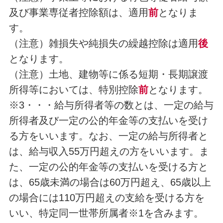
及び事業専従者控除額は、適用
前
となりま
す。
（注意）雑損失や純損失の繰越控除は適用
後
となります。
（注意）土地、建物等に係る短期・長期譲渡
所得等においては、特別控除
前
となります。
※3・・・給与所得者等の数とは、一定の給与
所得者及び一定の公的年金等の支払いを受け
る方をいいます。なお、一定の給与所得者と
は、給与収入55万円超えの方をいいます。ま
た、一定の公的年金等の支払いを受ける方と
は、65歳未満の場合は60万円超え、65歳以上
の場合には110万円超えの支給を受ける方を
いい、特定同一世帯所属者※1を含みます。