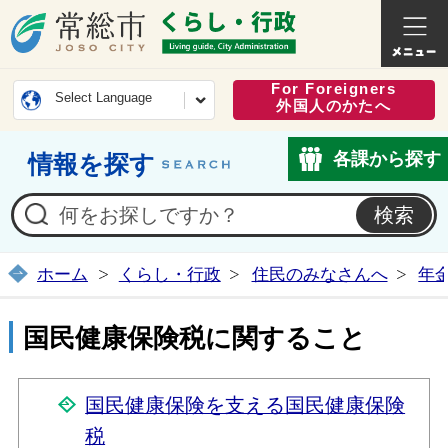
常総市公式ホームページ
くらし・
For Foreigners
Select Language
外国人のかたへ
各課から探す
情報を探す
ホーム
くらし・行政
住民のみなさんへ
年
国民健康保険税に関すること
国民健康保険を支える国民健康保険
税