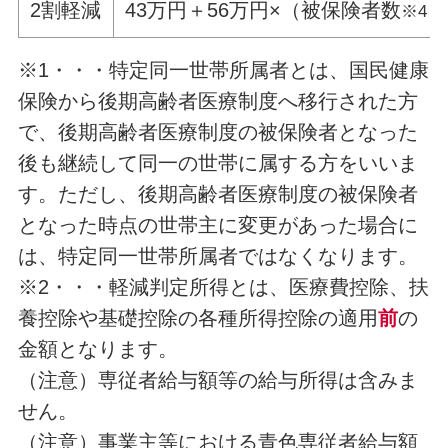
2割軽減
43万円＋56万円×（被保険者数
）
※4
※1・・・特定同一世帯所属者とは、国民健康
保険から後期高齢者医療制度へ移行された方
で、後期高齢者医療制度の被保険者となった
後も継続して同一の世帯に属する方をいいま
す。ただし、後期高齢者医療制度の被保険者
となった時点の世帯主に変更があった場合に
は、特定同一世帯所属者ではなくなります。
※2・・・軽減判定所得とは、医療費控除、扶
養控除や基礎控除の各種所得控除の適用
前
の
金額となります。
（注意）専従者給与額等の給与所得は含みま
せん。
（注意）事業主等における青色専従者給与額