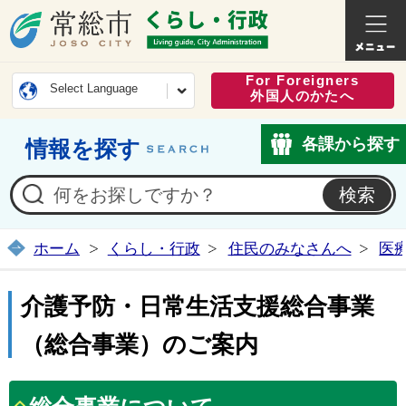
常総市公式ホームページ
くらし・
For Foreigners
Select Language
外国人のかたへ
各課から探す
情報を探す
ホーム
くらし・行政
住民のみなさんへ
医
介護予防・日常生活支援総合事業
（総合事業）のご案内