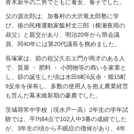
青木新平の二男でともに養女、養子でした。
父の源次郎は、加養村の大沢竜太郎塾に学
び、後の民権運動家飯村丈三郎（横瀬夜雨の
叔父）と親交があり、明治20年から県会議
員、同40年には第20代議長を務めました。
長塚家は、節の祖父久右エ門が商才のある人
で、質屋 ・ 肥料 ・ 小間物等の商いを家業と
し、節の誕生した頃は水田6町6反余・畑15町
9反余を保有し、多数の使用人を抱え農業経営
も営んだ幕末維新期の豪農でした。
茨城尋常中学校（現水戸一高）2年生の学年試
験では、平均84点で102人中3番の成績でした
が、3年生の頃から不眠症の徴候があり、4年