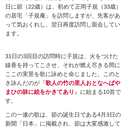
日に節（22歳）は、初めて正岡子規（33歳）
の居宅「子規庵」を訪問しますが、先客があ
って気おくれし、翌日再度訪問し面会してい
ます。
31日の3回目の訪問時に子規は、火をつけた
線香を持ってこさせ、それが燃え尽きる間に
ここの実景を歌に詠めと命じました。このと
き詠んだのが『
歌人の竹の里人おとなへばや
まひの牀に絵をかきてあり
』に始まる10首で
す。
この一連の歌は、節の誕生日である4月3日の
新聞「日本」に掲載され、節は大変感激して