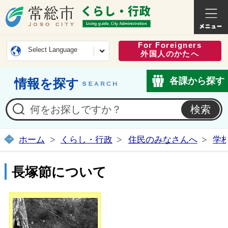
常総市公式ホームページ
くらし・
For Foreigners
Select Language
外国人のかたへ
各課から探す
情報を探す
ホーム
くらし・行政
住民のみなさんへ
学
長塚節について