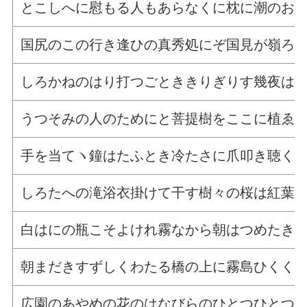
とこしへに慰もる人もあらなくに枕に潮のお
国尻のこの行き逢ひの真秀処にぞ国見が嶺ろ
しろかねのはり打つごとききりぎりす幾夜は
うつそみの人のためにと菩提樹をここに植ゑ
手を当てヽ鐘はたふとき冷たさに爪叩き聴く
しろたへの滝浴衣掛けて干す樹々の桜は紅葉
白はにの瓶こそよけれ霧なから朝はつめたき
朝まだきすずしくわたる橋の上に霧島ひくく
広園のあやめの花のはなびらのひとつひとつ