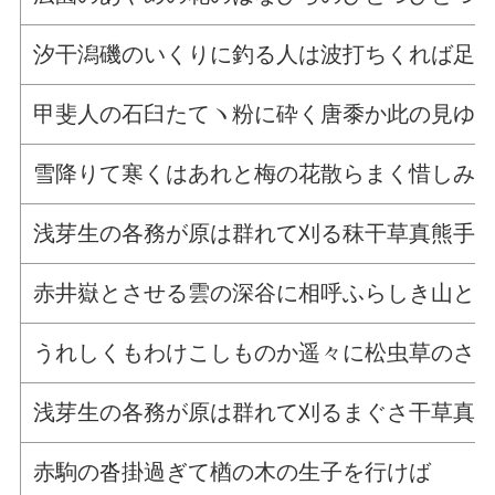
汐干潟磯のいくりに釣る人は波打ちくれば足
甲斐人の石臼たてヽ粉に砕く唐黍か此の見ゆ
雪降りて寒くはあれと梅の花散らまく惜しみ
浅芽生の各務が原は群れて刈る秣干草真熊手
赤井嶽とさせる雲の深谷に相呼ふらしき山と
うれしくもわけこしものか遥々に松虫草のさ
浅芽生の各務が原は群れて刈るまぐさ干草真
赤駒の沓掛過ぎて楢の木の生子を行けば