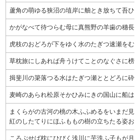
蘆角の萌ゆる狭沼の埴岸に舳とき放ちて吾ひ
かがなべて待つらむ母に真熊野の羊歯の穗長
虎枝のおどろが下をゆく水のたぎつ速瀬をむ
草枕旅にしあれば舟うけてことのなぐさに榜
揖斐川の簗落つる水はたぎつ瀬ととどろに砕
麦崎のあられ松原そかひみにきの国山に船は
まくらがの古河の桃の木ふふめるをいまだ見
紅のしたてりにほふももの樹の立ちたる姿お
ころぶせば枕にひびく浅川に芋洗ふ子もが月