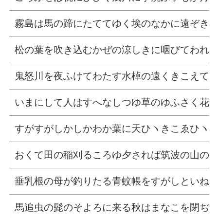
霧島は馬の蹄にたててゆく埃のなかに遠ぞき
松の葉を吹き込むかぜの涼しきに咽びてわれ
鬼怒川を夜ふけてわたす水棹の遠くきこえて
いまにして人はすへなしつゆ草のゆふさく花
すがすがしかしかわか葉に天ひヽきこゑひヽ
おくて田の稲刈るころゆ夕されば筑波の山の
垂乳根の母が釣りたる青蚊帳をすがしといね
馬追虫の髭のそよろに来る秋はまなこを閉ぢ