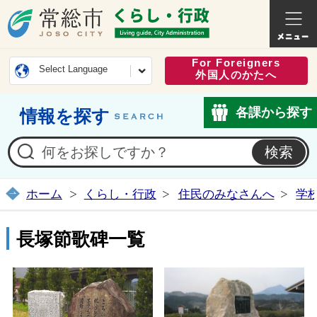
常総市公式ホームページ
くらし・
For Foreigners
Select Language
外国人のかたへ
各課から探す
情報を探す
ホーム
くらし・行政
住民のみなさんへ
学
長塚節歌碑一覧