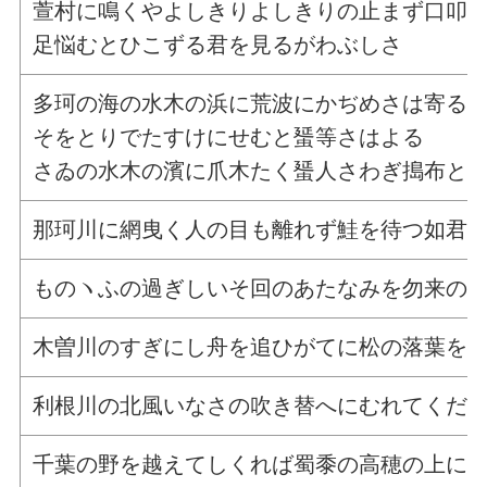
萱村に鳴くやよしきりよしきりの止まず口叩
足悩むとひこずる君を見るがわぶしさ
多珂の海の水木の浜に荒波にかぢめさは寄る
そをとりでたすけにせむと蜑等さはよる
さゐの水木の濱に爪木たく蜑人さわぎ搗布と
那珂川に網曳く人の目も離れず鮭を待つ如君
ものヽふの過ぎしいそ回のあたなみを勿来の
木曽川のすぎにし舟を追ひがてに松の落葉を
利根川の北風いなさの吹き替へにむれてくだ
千葉の野を越えてしくれば蜀黍の高穂の上に