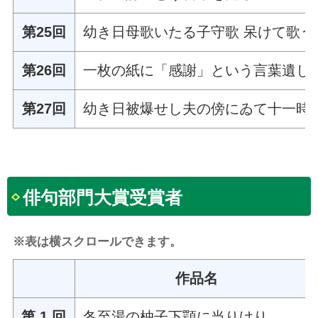
第25回
幼き日母歌いたる子守歌 呆けて歌う
第26回
一枚の紙に「感謝」という言葉遺し
第27回
幼き日被爆せし夫の傍にゐて十一時
俳句部門大賞受賞者
※表は横スクロールできます。
作品名
第 1 回
冬至湯の柚子下顎に当りけり