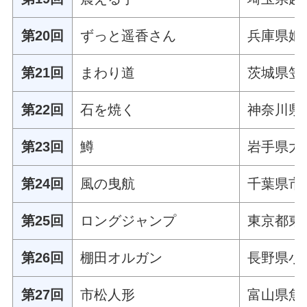
第20回
ずっと遥香さん
兵庫県姫
第21回
まわり道
茨城県笠
第22回
石を焼く
神奈川県
第23回
鱒
岩手県大
第24回
風の曳航
千葉県市
第25回
ロングジャンプ
東京都東
第26回
棚田オルガン
長野県小
第27回
市松人形
富山県魚