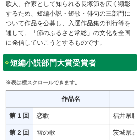
歌人、作家として知られる長塚節を広く顕彰
するため、短編小説・短歌・俳句の三部門に
ついて作品を公募し、入選作品集の刊行等を
通して、「節のふるさと常総」の文化を全国
に発信していこうとするものです。
短編小説部門大賞受賞者
※表は横スクロールできます。
作品名
第 1 回
恋歌
福井県勝
第 2 回
雪の歌
茨城県古