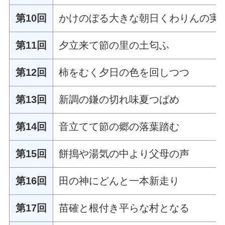
第10回
かけのぼる大きな朝日くわりんの実
第11回
夕立来て節の里の土匂ふ
第12回
柿をむく夕日の色を回しつつ
第13回
新調の鎌の切れ味夏つばめ
第14回
音立てて節の郷の落葉踏む
第15回
餅搗や湯気の中より父母の声
第16回
田の神にどんと一本新走り
第17回
苗確と根付き平らな村となる