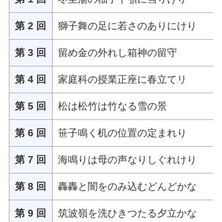
第 2 回
獅子舞の足に若さのありにけり
第 3 回
留め金の外れし箱神の留守
第 4 回
家庭科の授業正座に春立てリ
第 5 回
松は松竹は竹なる雪の景
第 6 回
笹子鳴く机の位置の定まれり
第 7 回
海鳴りは母の声なりしぐれけり
第 8 回
轟轟と闇をのみ込むどんどかな
第 9 回
筑波嶺を洗ひきつたる夕立かな