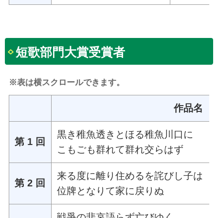
短歌部門大賞受賞者
※表は横スクロールできます。
作品名
黒き稚魚透きとほる稚魚川口に
第 1 回
こもごも群れて群れ交らはず
来る度に離り住めるを詫びし子は
第 2 回
位牌となりて家に戻りぬ
戦爭の悲哀語らず亡びゆく