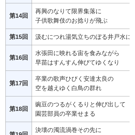
再興のなりて限界集落に
第14回
子供歌舞伎のお捻りが飛ぶ
第15回
汲むにつれ湯気立ちのぼる井戸水に
水張田に映れる宙を食みながら
第16回
早苗はすんすん伸びてゆくなり
卒業の歌声ひびく安達太良の
第17回
空を越えゆく白鳥の群れ
豌豆のつるがくるりと伸び出して
第18回
園芸部員の卒業せまる
決壊の濁流渦巻その先に
第19回