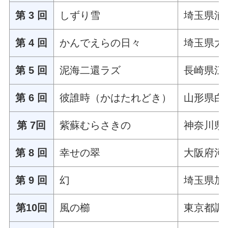
第 3 回
しずり雪
埼玉県浦
第 4 回
かんでえらの日々
埼玉県大
第 5 回
泥海二還ラズ
長崎県江
第 6 回
彼誰時（かはたれどき）
山形県白
第 7回
紫蘇むらさきの
神奈川県
第 8 回
幸せの翠
大阪府河
第 9 回
幻
埼玉県加
第10回
風の櫛
東京都調