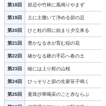
第18回
節忌や竹林に風鳴りやまず
第19回
土に土撒いて浄める節の忌
第20回
ひと粒の雨に始まり夕立来る
第21回
豊かなる水が育む稲の花
第22回
確かなる鍬の手応へ春の土
第23回
瞼には上り框の山桜
第24回
ひっそりと節の生家笹子鳴く
第25回
曼珠沙華喝采のごと赤ならぶ