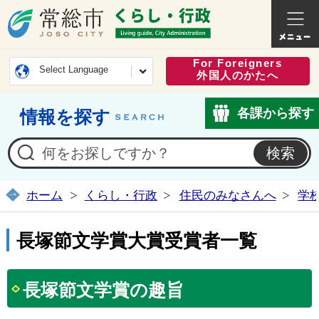
常総市公式ホームページ
くらし・
For Foreigners
Select Language
外国人のかたへ
各課から探す
情報を探す
ホーム
くらし・行政
住民のみなさんへ
学
長塚節文学賞大賞受賞者一覧
長塚節文学賞の趣旨