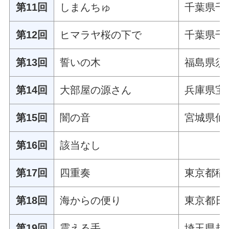
第11回
しまんちゅ
千葉県千
第12回
ヒマラヤ桜の下で
千葉県千
第13回
誓いの木
福島県須
第14回
大部屋の源さん
兵庫県宝
第15回
闇の音
宮城県仙
第16回
該当なし
第17回
四重奏
東京都稲
第18回
海からの便り
東京都日
第19回
震える手
埼玉県越