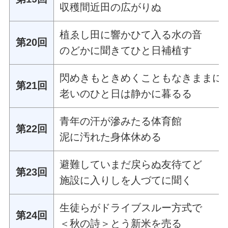
収穫間近田の広がりぬ
植ゑし田に響かひて入る水の音
第20回
のどかに聞きてひと日補植す
閃めきもときめくこともなきままに
第21回
老いのひと日は静かに暮るる
青年の汗が滲みたる体育館
第22回
泥に汚れた身体休める
避難していまだ戻らぬ友待てど
第23回
施設に入りしを人づてに聞く
生徒らがドライブスルー方式で
第24回
＜秋の詩＞とう新米を売る