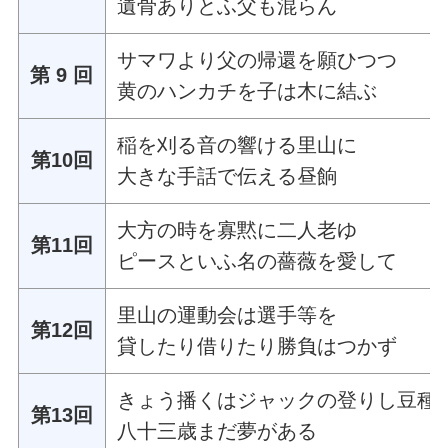
遺骨ありとふ父も混らん
サマワより父の帰還を願ひつつ
第 9 回
黄のハンカチを子は木に結ぶ
稲を刈る音の響ける里山に
第10回
大きな手話で伝える昼餉
大方の時を寡黙に二人老ゆ
第11回
ピースといふ名の薔薇を愛して
里山の運動会は選手等を
第12回
貸したり借りたり勝負はつかず
きょう播くはジャックの登りし豆種
第13回
八十三歳まだ夢がある